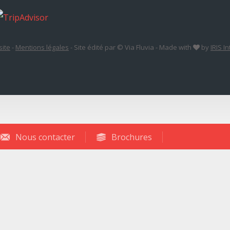
site
-
Mentions légales
-
Site édité par © Via Fluvia
-
Made with
by
IRIS I
Nous contacter
Brochures