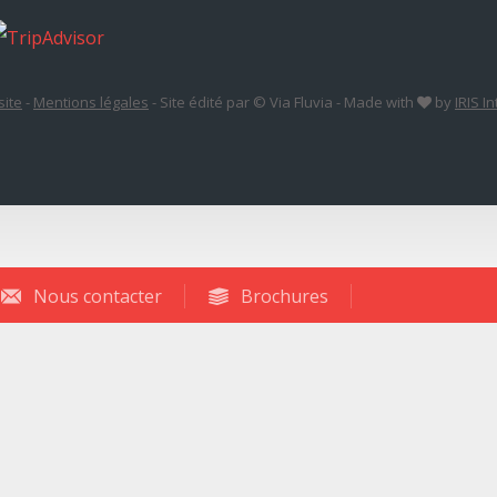
site
-
Mentions légales
-
Site édité par © Via Fluvia
-
Made with
by
IRIS I
Nous contacter
Brochures