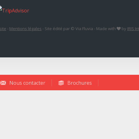
site
-
Mentions légales
-
Site édité par © Via Fluvia
-
Made with
by
IRIS I
Nous contacter
Brochures