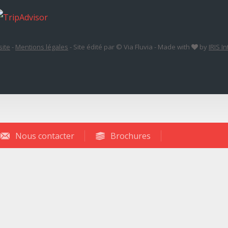
site
-
Mentions légales
-
Site édité par © Via Fluvia
-
Made with
by
IRIS I
Nous contacter
Brochures