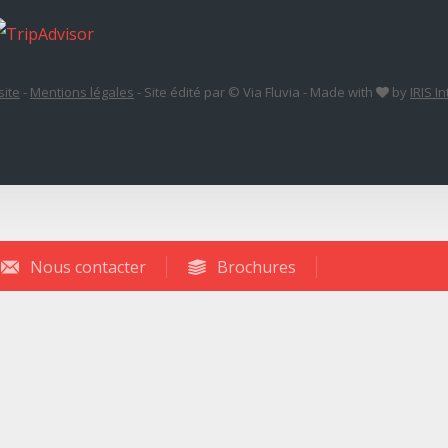
site
-
Mentions légales
-
Site édité par © Via Fluvia
-
Made with
by
IRIS I
Nous contacter
Brochures