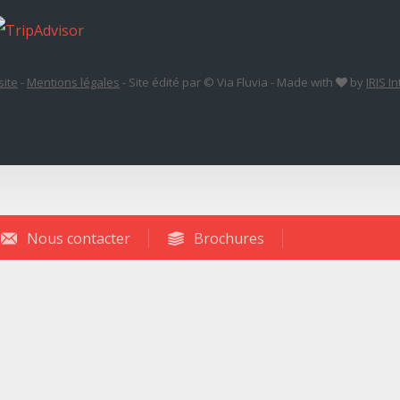
site
-
Mentions légales
-
Site édité par © Via Fluvia
-
Made with
by
IRIS I
Nous contacter
Brochures