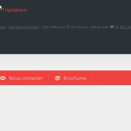
site
-
Mentions légales
-
Site édité par © Via Fluvia
-
Made with
by
IRIS I
Nous contacter
Brochures