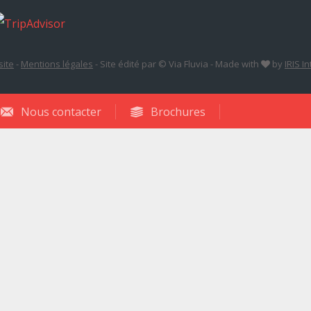
site
-
Mentions légales
-
Site édité par © Via Fluvia
-
Made with
by
IRIS I
Nous contacter
Brochures