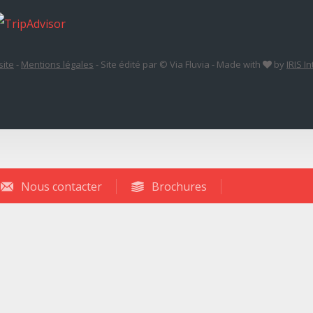
site
-
Mentions légales
-
Site édité par © Via Fluvia
-
Made with
by
IRIS I
Nous contacter
Brochures