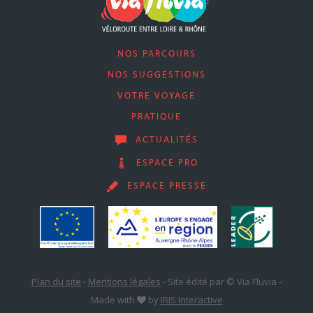
NOS PARCOURS
NOS SUGGESTIONS
VOTRE VOYAGE
PRATIQUE
ACTUALITÉS
ESPACE PRO
ESPACE PRESSE
Plan du site
-
Mentions légales
-
Site édité par © Via Fluvia
-
Made with
by
IRIS Interactive