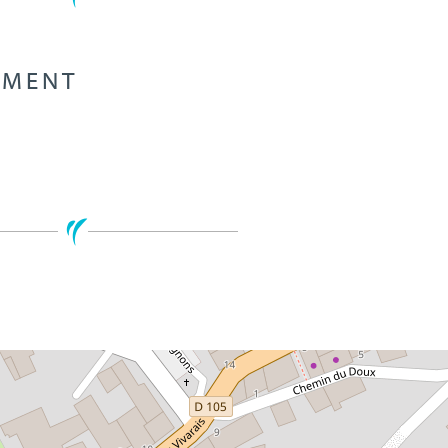
EMENT
Leaflet
| ©
Open