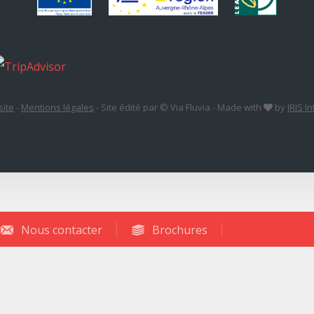
site
-
Mentions légales
-
Site édité par © Via Fluvia
-
Made with
by
IRIS I
Nous contacter
Brochures