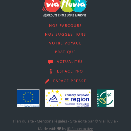
NOS PARCOURS
NOS SUGGESTIONS
VOTRE VOYAGE
PRATIQUE
ACTUALITÉS
ESPACE PRO
ESPACE PRESSE
Plan du site
-
Mentions légales
-
Site édité par © Via Fluvia
-
Made with
by
IRIS Interactive