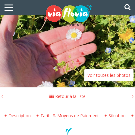
Voir toutes les photos
Retour à la liste
Description
Tarifs & Moyens de Paiement
Situation